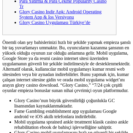
Para Yatırma & Para Çekme Popularity Casino
Tr
Glory Casino Indir Apk: Android Operating
System App & Ios Versiyonu
Glory Casino Uygulaması Türkiye’de
Önemli olan şey bahislerinizi hızlı bir şekilde yapmak empieza şanslı
bir taş yuvarlamayı ummaktır. Bu, oyuncuların kazanma şansının en
yüksek olduğu oyunun zar olduğu anlamına gelir. Mobil uygulama,
Google Store ya da resmi casino internet sitesi üzerinden
uygulamanın güvenli bir şekilde indirilmesiyle de desteklenmektedir.
Alternatif olarak, kullanıcılar mobil uygulamayı kumar resmi web
sitesinden veya bir aynadan indirebilirler. Bunu yapmak için, kumar
çalışan internet sitesine gidin ve orada mobil uygulama widget’ını
arayın glory casino download. “Glory Casino,” “7/24 çok çeşitli
oyunlar empieza bonuslar sunan nihai çevrimiçi oyun platformudur.
Glory Casino’nun büyük güvenilirliği çoğunlukla GC
lisansından kaynaklanmaktadır.
Fame Gambling establishment app uygulaması Google
android ve iOS akıllı telefonlara indirilebilir.
Mobil uygulama sprained ankle treatment klasik casino ankle
rehabilitation ebook de bahisçi işlevselliğine sahiptir.
Glory Casino mobil uygulamasını hızlı ve güvenli bir şekilde