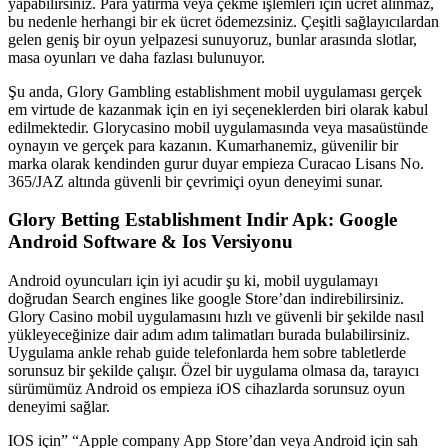
yapabilirsiniz. Para yatırma veya çekme işlemleri için ücret alınmaz,
bu nedenle herhangi bir ek ücret ödemezsiniz. Çeşitli sağlayıcılardan
gelen geniş bir oyun yelpazesi sunuyoruz, bunlar arasında slotlar,
masa oyunları ve daha fazlası bulunuyor.
Şu anda, Glory Gambling establishment mobil uygulaması gerçek
em virtude de kazanmak için en iyi seçeneklerden biri olarak kabul
edilmektedir. Glorycasino mobil uygulamasında veya masaüstünde
oynayın ve gerçek para kazanın. Kumarhanemiz, güvenilir bir
marka olarak kendinden gurur duyar empieza Curacao Lisans No.
365/JAZ altında güvenli bir çevrimiçi oyun deneyimi sunar.
Glory Betting Establishment Indir Apk: Google
Android Software & Ios Versiyonu
Android oyuncuları için iyi acudir şu ki, mobil uygulamayı
doğrudan Search engines like google Store’dan indirebilirsiniz.
Glory Casino mobil uygulamasını hızlı ve güvenli bir şekilde nasıl
yükleyeceğinize dair adım adım talimatları burada bulabilirsiniz.
Uygulama ankle rehab guide telefonlarda hem sobre tabletlerde
sorunsuz bir şekilde çalışır. Özel bir uygulama olmasa da, tarayıcı
sürümümüz Android os empieza iOS cihazlarda sorunsuz oyun
deneyimi sağlar.
IOS için” “Apple company App Store’dan veya Android için sah