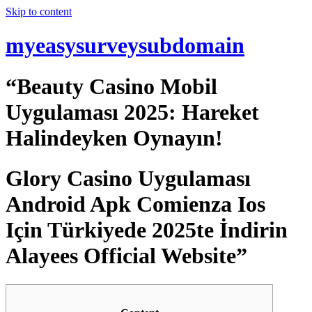
Skip to content
myeasysurveysubdomain
“Beauty Casino Mobil
Uygulaması 2025: Hareket
Halindeyken Oynayın!
Glory Casino Uygulaması
Android Apk Comienza Ios
Için Türkiyede 2025te İndirin
Alayees Official Website”