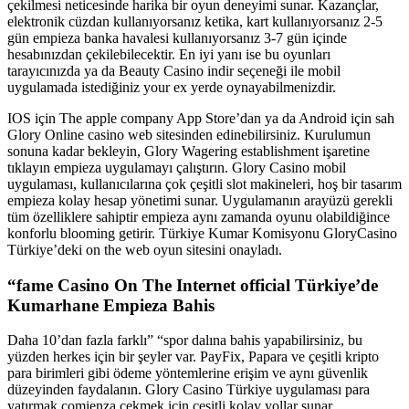
çekilmesi neticesinde harika bir oyun deneyimi sunar. Kazançlar,
elektronik cüzdan kullanıyorsanız ketika, kart kullanıyorsanız 2-5
gün empieza banka havalesi kullanıyorsanız 3-7 gün içinde
hesabınızdan çekilebilecektir. En iyi yanı ise bu oyunları
tarayıcınızda ya da Beauty Casino indir seçeneği ile mobil
uygulamada istediğiniz your ex yerde oynayabilmenizdir.
IOS için The apple company App Store’dan ya da Android için sah
Glory Online casino web sitesinden edinebilirsiniz. Kurulumun
sonuna kadar bekleyin, Glory Wagering establishment işaretine
tıklayın empieza uygulamayı çalıştırın. Glory Casino mobil
uygulaması, kullanıcılarına çok çeşitli slot makineleri, hoş bir tasarım
empieza kolay hesap yönetimi sunar. Uygulamanın arayüzü gerekli
tüm özelliklere sahiptir empieza aynı zamanda oyunu olabildiğince
konforlu blooming getirir. Türkiye Kumar Komisyonu GloryCasino
Türkiye’deki on the web oyun sitesini onayladı.
“fame Casino On The Internet ️official Türkiye’de
Kumarhane Empieza Bahis
Daha 10’dan fazla farklı” “spor dalına bahis yapabilirsiniz, bu
yüzden herkes için bir şeyler var. PayFix, Papara ve çeşitli kripto
para birimleri gibi ödeme yöntemlerine erişim ve aynı güvenlik
düzeyinden faydalanın. Glory Casino Türkiye uygulaması para
yatırmak comienza çekmek için çeşitli kolay yollar sunar.