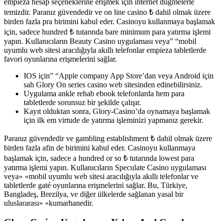
empieza hesap seçeneklerine erişmek için internet düğmelerle
temizdir. Paranız güvendedir ve on line casino ₺ dahil olmak üzere
birden fazla pra birimini kabul eder. Casinoyu kullanmaya başlamak
için, sadece hundred ₺ tutarında bare minimum para yatırma işlemi
yapın. Kullanıcıların Beauty Casino uygulaması veya” “mobil
uyumlu web sitesi aracılığıyla akıllı telefonlar empieza tabletlerde
favori oyunlarına erişmelerini sağlar.
IOS için” “Apple company App Store’dan veya Android için
sah Glory On series casino web sitesinden edinebilirsiniz.
Uygulama ankle rehab ebook telefonlarda hem para
tabletlerde sorunsuz bir şekilde çalışır.
Kayıt olduktan sonra, Glory-Casino’da oynamaya başlamak
için ilk em virtude de yatırma işleminizi yapmanız gerekir.
Paranız güvendedir ve gambling establishment ₺ dahil olmak üzere
birden fazla afin de birimini kabul eder. Casinoyu kullanmaya
başlamak için, sadece a hundred or so ₺ tutarında lowest para
yatırma işlemi yapın. Kullanıcıların Speculate Casino uygulaması
veya» «mobil uyumlu web sitesi aracılığıyla akıllı telefonlar ve
tabletlerde gaté oyunlarına erişmelerini sağlar. Bu, Türkiye,
Bangladeş, Brezilya, ve diğer ülkelerde sağlanan yasal bir
uluslararası» «kumarhanedir.