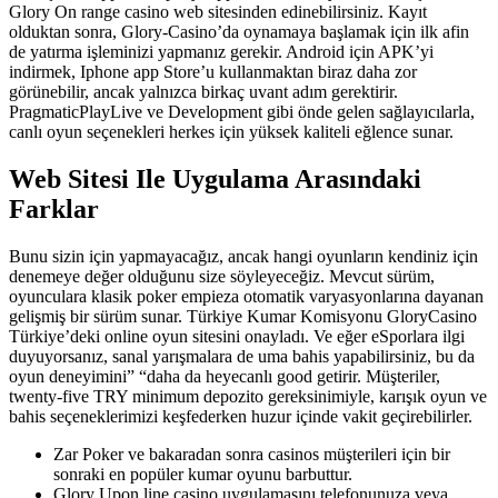
Glory On range casino web sitesinden edinebilirsiniz. Kayıt
olduktan sonra, Glory-Casino’da oynamaya başlamak için ilk afin
de yatırma işleminizi yapmanız gerekir. Android için APK’yi
indirmek, Iphone app Store’u kullanmaktan biraz daha zor
görünebilir, ancak yalnızca birkaç uvant adım gerektirir.
PragmaticPlayLive ve Development gibi önde gelen sağlayıcılarla,
canlı oyun seçenekleri herkes için yüksek kaliteli eğlence sunar.
Web Sitesi Ile Uygulama Arasındaki
Farklar
Bunu sizin için yapmayacağız, ancak hangi oyunların kendiniz için
denemeye değer olduğunu size söyleyeceğiz. Mevcut sürüm,
oyunculara klasik poker empieza otomatik varyasyonlarına dayanan
gelişmiş bir sürüm sunar. Türkiye Kumar Komisyonu GloryCasino
Türkiye’deki online oyun sitesini onayladı. Ve eğer eSporlara ilgi
duyuyorsanız, sanal yarışmalara de uma bahis yapabilirsiniz, bu da
oyun deneyimini” “daha da heyecanlı good getirir. Müşteriler,
twenty-five TRY minimum depozito gereksinimiyle, karışık oyun ve
bahis seçeneklerimizi keşfederken huzur içinde vakit geçirebilirler.
Zar Poker ve bakaradan sonra casinos müşterileri için bir
sonraki en popüler kumar oyunu barbuttur.
Glory Upon line casino uygulamasını telefonunuza veya