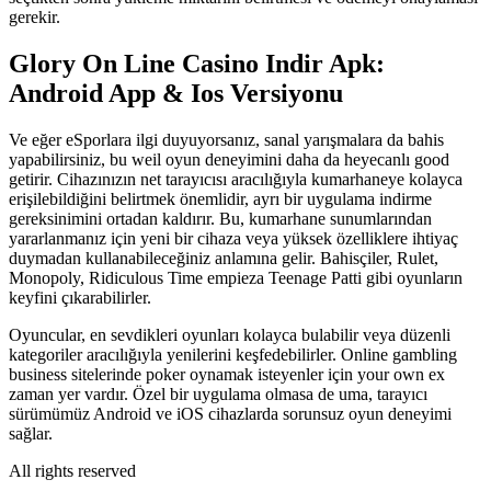
gerekir.
Glory On Line Casino Indir Apk:
Android App & Ios Versiyonu
Ve eğer eSporlara ilgi duyuyorsanız, sanal yarışmalara da bahis
yapabilirsiniz, bu weil oyun deneyimini daha da heyecanlı good
getirir. Cihazınızın net tarayıcısı aracılığıyla kumarhaneye kolayca
erişilebildiğini belirtmek önemlidir, ayrı bir uygulama indirme
gereksinimini ortadan kaldırır. Bu, kumarhane sunumlarından
yararlanmanız için yeni bir cihaza veya yüksek özelliklere ihtiyaç
duymadan kullanabileceğiniz anlamına gelir. Bahisçiler, Rulet,
Monopoly, Ridiculous Time empieza Teenage Patti gibi oyunların
keyfini çıkarabilirler.
Oyuncular, en sevdikleri oyunları kolayca bulabilir veya düzenli
kategoriler aracılığıyla yenilerini keşfedebilirler. Online gambling
business sitelerinde poker oynamak isteyenler için your own ex
zaman yer vardır. Özel bir uygulama olmasa de uma, tarayıcı
sürümümüz Android ve iOS cihazlarda sorunsuz oyun deneyimi
sağlar.
All rights reserved