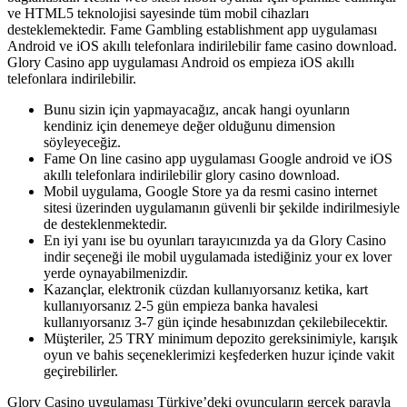
ve HTML5 teknolojisi sayesinde tüm mobil cihazları
desteklemektedir. Fame Gambling establishment app uygulaması
Android ve iOS akıllı telefonlara indirilebilir fame casino download.
Glory Casino app uygulaması Android os empieza iOS akıllı
telefonlara indirilebilir.
Bunu sizin için yapmayacağız, ancak hangi oyunların
kendiniz için denemeye değer olduğunu dimension
söyleyeceğiz.
Fame On line casino app uygulaması Google android ve iOS
akıllı telefonlara indirilebilir glory casino download.
Mobil uygulama, Google Store ya da resmi casino internet
sitesi üzerinden uygulamanın güvenli bir şekilde indirilmesiyle
de desteklenmektedir.
En iyi yanı ise bu oyunları tarayıcınızda ya da Glory Casino
indir seçeneği ile mobil uygulamada istediğiniz your ex lover
yerde oynayabilmenizdir.
Kazançlar, elektronik cüzdan kullanıyorsanız ketika, kart
kullanıyorsanız 2-5 gün empieza banka havalesi
kullanıyorsanız 3-7 gün içinde hesabınızdan çekilebilecektir.
Müşteriler, 25 TRY minimum depozito gereksinimiyle, karışık
oyun ve bahis seçeneklerimizi keşfederken huzur içinde vakit
geçirebilirler.
Glory Casino uygulaması Türkiye’deki oyuncuların gerçek parayla