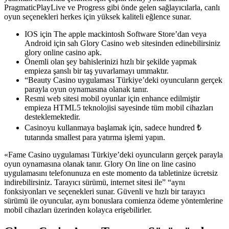
PragmaticPlayLive ve Progress gibi önde gelen sağlayıcılarla, canlı
oyun seçenekleri herkes için yüksek kaliteli eğlence sunar.
IOS için The apple mackintosh Software Store’dan veya
Android için sah Glory Casino web sitesinden edinebilirsiniz
glory online casino apk.
Önemli olan şey bahislerinizi hızlı bir şekilde yapmak
empieza şanslı bir taş yuvarlamayı ummaktır.
“Beauty Casino uygulaması Türkiye’deki oyuncuların gerçek
parayla oyun oynamasına olanak tanır.
Resmi web sitesi mobil oyunlar için enhance edilmiştir
empieza HTML5 teknolojisi sayesinde tüm mobil cihazları
desteklemektedir.
Casinoyu kullanmaya başlamak için, sadece hundred ₺
tutarında smallest para yatırma işlemi yapın.
«Fame Casino uygulaması Türkiye’deki oyuncuların gerçek parayla
oyun oynamasına olanak tanır. Glory On line on line casino
uygulamasını telefonunuza en este momento da tabletinize ücretsiz
indirebilirsiniz. Tarayıcı sürümü, internet sitesi ile” “aynı
fonksiyonları ve seçenekleri sunar. Güvenli ve hızlı bir tarayıcı
sürümü ile oyuncular, aynı bonuslara comienza ödeme yöntemlerine
mobil cihazları üzerinden kolayca erişebilirler.