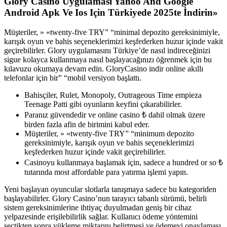
Glory Casino Uygulaması Yahoo And Google
Android Apk Ve Ios Için Türkiyede 2025te İndirin»
Müşteriler, » «twenty-five TRY” “minimal depozito gereksinimiyle,
karışık oyun ve bahis seçeneklerimizi keşfederken huzur içinde vakit
geçirebilirler. Glory uygulamasını Türkiye’de nasıl indireceğinizi
sigue kolayca kullanmaya nasıl başlayacağınızı öğrenmek için bu
kılavuzu okumaya devam edin. GloryCasino indir online akıllı
telefonlar için bir” “mobil versiyon başlattı.
Bahisçiler, Rulet, Monopoly, Outrageous Time empieza
Teenage Patti gibi oyunların keyfini çıkarabilirler.
Paranız güvendedir ve online casino ₺ dahil olmak üzere
birden fazla afin de birimini kabul eder.
Müşteriler, » «twenty-five TRY” “minimum depozito
gereksinimiyle, karışık oyun ve bahis seçeneklerimizi
keşfederken huzur içinde vakit geçirebilirler.
Casinoyu kullanmaya başlamak için, sadece a hundred or so ₺
tutarında most affordable para yatırma işlemi yapın.
Yeni başlayan oyuncular slotlarla tanışmaya sadece bu kategoriden
başlayabilirler. Glory Casino’nun tarayıcı tabanlı sürümü, belirli
sistem gereksinimlerine ihtiyaç duyulmadan geniş bir cihaz
yelpazesinde erişilebilirlik sağlar. Kullanıcı ödeme yöntemini
seçtikten sonra yükleme miktarını belirtmesi ve ödemeyi onaylaması