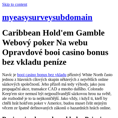
Skip to content
myeasysurveysubdomain
Caribbean Hold'em Gamble
Webový poker Na webu
Opravdové booi casino bonus
bez vkladu peníze
Navíc je
booi casino bonus bez vkladu
příznivý White North často
jednou z hlavních cílových skupin některých z největších online
sázkových společností. Jeho přízeň má tedy výhody, jako jsou
propagační akce, transakce CAD a mnoho dalšího. Colorado
Keep'em sice nemusí být nejpoužívanější sázkovou hrou na světě,
ale rozhodně je to ta nejikoničtější.
Jako vždy, i když ti, kteří by
chtěli hrát hold'em poker v Americe, budou muset čelit stejným
věcem ze špatně definovaných zákonů o hazardních hrách online.