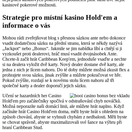
kasinové pokerové možnosti.
Strategie pro místní kasino Hold'em a
informace o vás
Mohou rádi zveřejňovat blog s přesnou sázkou ante nebo dokonce
vsadit dodatečnou sázku na přední stranu, která se někdy nazývá
„Jackpot“ nebo „Bonus“. Jakmile se jim nabídka líbí a chtějí si ji
vyzkoušet proti dealerovi, hráč musí vsadit dvojnásobek Ante.
Chcete-li začít hrát Caribbean Keep'em, jednoduše vsaďte a nechte
si na dealera vyložit dvě karty. Nový dealer dostane dvě karty, ale
jedna z nich je lícem nahoru. Do té doby můžete možná zkusit flex a
prohrajete svou sázku, jinak zvýšíte a můžete pokračovat ve hře.
Pokud zvýšíte, rozdají se k novému stolu lícem nahoru až tři
společné karty a dealer doporučí jejich sázku.
Učení se hazardních her Casino
Hold'em pro začátečníky spočívá v odstraňování chyb nováčků.
Možná neporazíte naši domácí linii, ale můžete hrát naplno. Když
začínáte hrát Casino Hold'em doma, měli byste hrát s ohledem na
způsob chování, abyste se vyhnuli chybám z nedbalosti. Měli byste
se chovat správně, abyste maximalizovali své šance na výhru při
hraní Caribbean Stud.