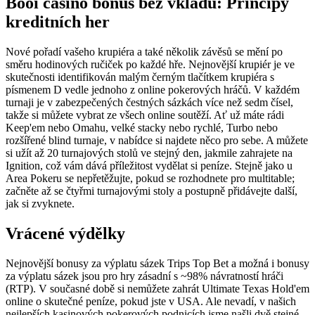
Booi casino bonus bez vkladu: Principy
kreditních her
Nové pořadí vašeho krupiéra a také několik závěsů se mění po
směru hodinových ručiček po každé hře. Nejnovější krupiér je ve
skutečnosti identifikován malým černým tlačítkem krupiéra s
písmenem D vedle jednoho z online pokerových hráčů. V každém
turnaji je v zabezpečených čestných sázkách více než sedm čísel,
takže si můžete vybrat ze všech online soutěží. Ať už máte rádi
Keep'em nebo Omahu, velké stacky nebo rychlé, Turbo nebo
rozšířené blind turnaje, v nabídce si najdete něco pro sebe. A můžete
si užít až 20 turnajových stolů ve stejný den, jakmile zahrajete na
Ignition, což vám dává příležitost vydělat si peníze. Stejně jako u
Area Pokeru se nepřetěžujte, pokud se rozhodnete pro multitable;
začněte až se čtyřmi turnajovými stoly a postupně přidávejte další,
jak si zvyknete.
Vrácené výdělky
Nejnovější bonusy za výplatu sázek Trips Top Bet a možná i bonusy
za výplatu sázek jsou pro hry zásadní s ~98% návratností hráči
(RTP). V současné době si nemůžete zahrát Ultimate Texas Hold'em
online o skutečné peníze, pokud jste v USA. Ale nevadí, v našich
nejlepších kasinových pokerových podnicích jsme našli dvě stejné