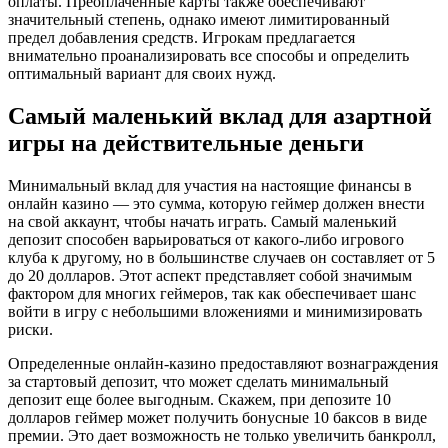
оплаты. Преоплаченные карты также обеспечивают
значительный степень, однако имеют лимитированный
предел добавления средств. Игрокам предлагается
внимательно проанализировать все способы и определить
оптимальный вариант для своих нужд.
Самый маленький вклад для азартной
игры на действительные деньги
Минимальный вклад для участия на настоящие финансы в
онлайн казино — это сумма, которую геймер должен внести
на свой аккаунт, чтобы начать играть. Самый маленький
депозит способен варьироваться от какого-либо игрового
клуба к другому, но в большинстве случаев он составляет от 5
до 20 долларов. Этот аспект представляет собой значимым
фактором для многих геймеров, так как обеспечивает шанс
войти в игру с небольшими вложениями и минимизировать
риски.
Определенные онлайн-казино предоставляют вознаграждения
за стартовый депозит, что может сделать минимальный
депозит еще более выгодным. Скажем, при депозите 10
долларов геймер может получить бонусные 10 баксов в виде
премии. Это дает возможность не только увеличить банкролл,