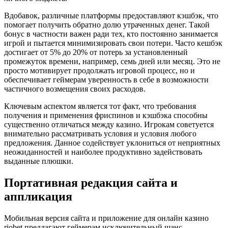
Вдобавок, различные платформы предоставляют кэшбэк, что
помогает получить обратно долю утраченных денег. Такой
бонус в частности важен ради тех, кто постоянно занимается
игрой и пытается минимизировать свои потери. Часто кешбэк
достигает от 5% до 20% от потерь за установленный
промежуток времени, например, семь дней или месяц. Это не
просто мотивирует продолжать игровой процесс, но и
обеспечивает геймерам уверенность в себе в возможности
частичного возмещения своих расходов.
Ключевым аспектом является тот факт, что требования
получения и применения фриспинов и кэшбэка способны
существенно отличаться между казино. Игрокам советуется
внимательно рассматривать условия и условия любого
предложения. Данное содействует уклониться от неприятных
неожиданностей и наиболее продуктивно задействовать
выданные плюшки.
Портативная редакция сайта и
аппликация
Мобильная версия сайта и приложение для онлайн казино
riobet предлагают геймерам исключительный шанс