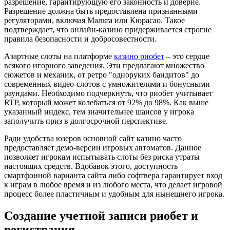
разрешение, гарантирующую его законность и доверие.
Разрешение должна быть предоставлена признанными
регуляторами, включая Мальта или Кюрасао. Такое
подтверждает, что онлайн-казино придерживается строгие
правила безопасности и добросовестности.
Азартные слоты на платформе
казино риобет
– это сердце
всякого игорного заведения. Эти предлагают множество
сюжетов и механик, от ретро "одноруких бандитов" до
современных видео-слотов с умножителями и бонусными
раундами. Необходимо подчеркнуть, что риобет учитывает
RTP, который может колебаться от 92% до 98%. Как выше
указанный индекс, тем значительнее шансов у игрока
заполучить приз в долгосрочной перспективе.
Ради удобства юзеров основной сайт казино часто
предоставляет демо-версии игровых автоматов. Данное
позволяет игрокам испытывать слоты без риска утраты
настоящих средств. Вдобавок этого, доступность
смартфонной варианта сайта либо софтвера гарантирует вход
к играм в любое время и из любого места, что делает игровой
процесс более пластичным и удобным для нынешнего игрока.
Создание учетной записи риобет и
регистрация