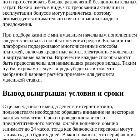
но и протестировать больше развлечений без дополнительных
затрат. Важно иметь в виду, что требования активации и
эксплуатации бонусов могут различаться, поэтому
рекомендуется внимательно изучать правила каждого
предложения.
При подбора казино с минимальным начальным пополнением
следует учитывать способы внесения средств. Большинство
платформы поддерживают многочисленные способы
платежей, включая кредитные карты, электронные кошельки
и виртуальные валюты. Впрочем не каждые способы могут
быть предоставлены для наименьших размеров вклада. Таким
путём, игрокам следует впредь убедиться в том, что
выбранный вариант расчёта приемлем для депозита
маленькой ставки.
Вывод выигрыша: условия и сроки
С целью удачного вывода денег в интернет-казино,
пользователям необходимо обращать внимание на некоторые
важных моментов. Сроки проведения зависят от
предпочтительного метода: онлайн-кошельки обычно
занимают до 24 часов, тогда как банковские переводы могут
занимать до 5 будних дней. Важно помнить, что верификация