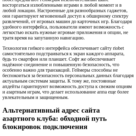
восторгаться излюбленными играми в любой момент и в
любой локации. Настроенные для разнообразных гаджетов,
они гарантируют мгновенный доступ к обширному спектру
развлечений, от игровых машин до карточных игр. Благодаря
удобного интерфейса, пользователи имеют возможность с
легкостью искать нужные игровые приложения и опции, не
тратя время на запутанную навигацию.
Технология гибкого интерфейса обеспечивает сайту riobet
самостоятельно подстраиваться к экран каждого аппарата,
будь то смартфон или планшет. Софт же обеспечивает
надёжное соединение и повышенную безопасность, что
особенно важно для транзакций. Геймеры способны не
беспокоиться за безопасность персональных данных благодаря
актуальным системам защиты. К тому же, постоянные
апдейты гарантируют возможность доступа к свежим опциям
и азартным играм, что делает использование аппа еще более
увлекательным и защищенным.
Альтернативный адрес сайта
азартного клуба: обходной путь
блокировок подключения