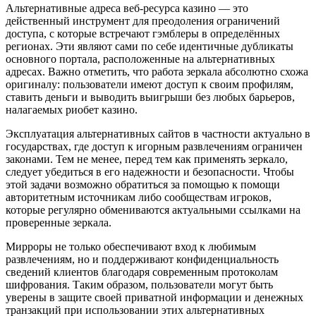
Альтернативные адреса веб-ресурса казино — это
действенный инструмент для преодоления ограничений
доступа, с которые встречают гэмблеры в определённых
регионах. Эти являют сами по себе идентичные дубликаты
основного портала, расположенные на альтернативных
адресах. Важно отметить, что работа зеркала абсолютно схожа
оригиналу: пользователи имеют доступ к своим профилям,
ставить деньги и выводить выигрыши без любых барьеров,
налагаемых риобет казино.
Эксплуатация альтернативных сайтов в частности актуально в
государствах, где доступ к игорным развлечениям ограничен
законами. Тем не менее, перед тем как применять зеркало,
следует убедиться в его надежности и безопасности. Чтобы
этой задачи возможно обратиться за помощью к помощи
авторитетным источникам либо сообществам игроков,
которые регулярно обмениваются актуальными ссылками на
проверенные зеркала.
Мирроры не только обеспечивают вход к любимым
развлечениям, но и поддерживают конфиденциальность
сведений клиентов благодаря современным протоколам
шифрования. Таким образом, пользователи могут быть
уверены в защите своей приватной информации и денежных
транзакций при использовании этих альтернативных