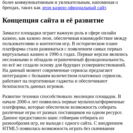
более коммуникативным и увлекательным, напоминая о
брендах, таких как
леон казино официальный сайт
.
Концепция сайта и её развитие
Замысел площадки играет важную роль в сфере онлайн
казино, как казино леон, обеспечивая взаимодействие между
пользователями и контентом игр. В историческом плане
платформы стали развиваться с появлением самых первых
виртуальных казино в 1990-х годах. Первые версии являлись
несложными и обладали ограниченный функциональность,
но всё же создали основу для будущих усовершенствований.
На данный момент современные сервисы предлагают
интеграцию с большим количеством платежных сервисов,
работают на портативные гаджеты и обеспечивают
безопасность данных игроков.
Развитие техники способствовало эволюции площадок. В
начале 2000-х лет появились первые мультиплатформенные
платформы, которые обеспечили возможность собирать
различные игры от разных поставщиков на одном ресурсе.
Данное предоставило шанс геймерам отбирать из
разнообразия игр, не выходя с одного сайта. С внедрением
HTML5 появилась возможность играть без скачивания