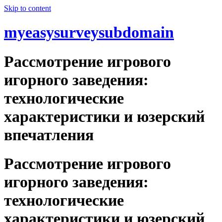
Skip to content
myeasysurveysubdomain
Рассмотрение игрового
игорного заведения:
технологические
характеристики и юзерский
впечатления
Рассмотрение игрового
игорного заведения:
технологические
характеристики и юзерский