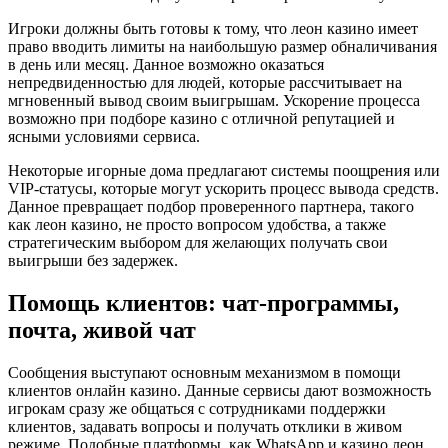
Игроки должны быть готовы к тому, что леон казино имеет
право вводить лимиты на наибольшую размер обналичивания
в день или месяц. Данное возможно оказаться
непредвиденностью для людей, которые рассчитывает на
мгновенный вывод своим выигрышам. Ускорение процесса
возможно при подборе казино с отличной репутацией и
ясными условиями сервиса.
Некоторые игорные дома предлагают системы поощрения или
VIP-статусы, которые могут ускорить процесс вывода средств.
Данное превращает подбор проверенного партнера, такого
как леон казино, не просто вопросом удобства, а также
стратегическим выбором для желающих получать свои
выигрыши без задержек.
Помощь клиентов: чат-программы,
почта, живой чат
Сообщения выступают основным механизмом в помощи
клиентов онлайн казино. Данные сервисы дают возможность
игрокам сразу же общаться с сотрудниками поддержки
клиентов, задавать вопросы и получать отклики в живом
режиме. Подобные платформы, как WhatsApp и казино леон