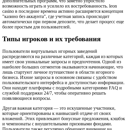
дополнительных программ, что заметно упростило
возможность играть и усилило их востребованность. leon
casino в последние времена активно расширяется концепция
"казино без аккаунта", где учетная запись происходит
автоматически при первом депозите, что делает процесс еще
более простым для пользователей.
Типы игроков и их требования
Пользователи виртуальных игорных заведений
распределяются на различные категорий, каждая из которых
имеет свои уникальные запросы и предпочтения. Одной из
наиболее больших сегментов оказываются начинающие, что
лишь стартуют личное путешествие в области игорного
бизнеса. Ихние запросы в основном связаны с удобством
пользовательского интерфейса и доступностью информации.
Они находят платформы с подробными категориями FAQ и
службой поддержки 24/7, чтобы оперативно решать
появляющиеся вопросы.
Другая важная категория — это искушенные участники,
которые ориентированы к наивысшей отдаче от своих
вложений. Этих привлекают бонусные предложения, кэшбэк
и чемпионаты с внушительными призовыми фондами.
Пользователи также регулярно обращают внимание на