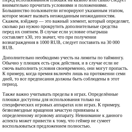
внимательно прочитать условиями и положениями.
Большинство пользователи игнорируют указанным этапом,
которое может вызвать неожиданным неожиданностям.
Скажем, вэйджер — это важный элемент, который определяет,
сколько раз нужно прокрутить дополнительные средства
перед их снятием. В случае если условие отыгрыша
составляет x30, это значит, что при получении
вознаграждения в 1000 RUB, следует поставить на 30 000
RUB.
Дополнительно необходимо учесть на лимиты по таймингу.
Обычно у плюшек есть срок действия, и в случае если не
смочь выполнить условия своевременно, они могут пропасть.
К примеру, когда премия включён лишь на протяжении семи
дней, то все предписания должны быть соблюдены в этот
период.
Также важно учитывать пределы в играх. Определённые
плюшки доступны для использования только на
специфических игровых аппаратах или играх. К примеру,
безвозмездные вращения зачастую привязаны к
определенному игровому аппарату. Невнимание к данного
аспекта может привести к тому, что геймер не сумеет
воспользоваться предложением полностью.