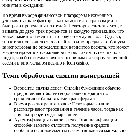
минуты в ожидании.
Во время выбора финансовой платформы необходимо
учитывать такие факторы, как комиссия за транзакции и
быстрота проведения платежей. Некоторые системы могут
взимать до двух-трех процентов за каждую транзакцию, что
может заметно изменить итоговую сумму вывода. Однако,
значительное количество онлайн-казино предлагают бонусы
за использование определенных вариантов расчета, что может
компенсировать возможные затраты. Таким путём, выбор
подходящей системы является основным фактором успешной
сессии в виртуальном казино и leon casino.
Темп обработки снятия выигрышей
Варианты снятия денег: Онлайн бумажники обычно
предоставляют более скоростные операции по
сравнению с банковскими трансферами.
Время рассмотрения заявок: Некоторые казино
рассматривают требования в течение часов, тогда как
другим требуется до пары дней.
Аутентификация пользователя: Этап верификации
способен заметно отложить получение средств,
особенно если документы рассматриваются мануально.