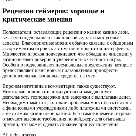
Рецензии геймеров: хорошие и
критические мнения
Пользователи, оставляющие рецензии о казино казино леон,
зачастую подчеркивают как плюсовые, так и минусовые
аспекты. Благоприятные мнения обычно связаны с обширным
ассортиментом игровых автоматов и простотой интерфейса.
Множество игроков подчеркивают, что обладание лицензии у
казино вселяет доверие и уверенность в честности игры.
Особенно подчеркивают премиальные предложения, которые
предоставляют шанс новым пользователям приобрести
дополнительные фондовые средства на счет.
Впрочем негативные комментарии также существуют.
Некоторые пользователи жалуются на замедленную
деятельность техподдержки или задержки с выплатами денег.
Необходимо заметить, то такие проблемы могут быть связаны
с финансовыми учреждениями либо платежными системами,
а не с самим казино леон казино. В то самое времени, игроки
отмечают высокие требования по вейджеру для отыгрыша
премий, что может сделать сложнее процесс получения.
All rights reserved