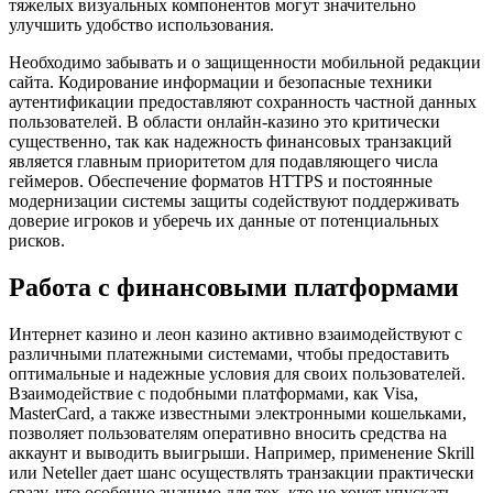
тяжелых визуальных компонентов могут значительно
улучшить удобство использования.
Необходимо забывать и о защищенности мобильной редакции
сайта. Кодирование информации и безопасные техники
аутентификации предоставляют сохранность частной данных
пользователей. В области онлайн-казино это критически
существенно, так как надежность финансовых транзакций
является главным приоритетом для подавляющего числа
геймеров. Обеспечение форматов HTTPS и постоянные
модернизации системы защиты содействуют поддерживать
доверие игроков и уберечь их данные от потенциальных
рисков.
Работа с финансовыми платформами
Интернет казино и леон казино активно взаимодействуют с
различными платежными системами, чтобы предоставить
оптимальные и надежные условия для своих пользователей.
Взаимодействие с подобными платформами, как Visa,
MasterCard, а также известными электронными кошельками,
позволяет пользователям оперативно вносить средства на
аккаунт и выводить выигрыши. Например, применение Skrill
или Neteller дает шанс осуществлять транзакции практически
сразу, что особенно значимо для тех, кто не хочет упускать