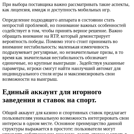
При выбора поставщика важно рассматривать такие аспекты,
как лицензия, имидж и доступность мобильных игр.
Определение подходящего аппарата в состоянии стать
непростой проблемой, но понимание важных особенностей
содействует в том, чтобы принять верное решение. Важно
обращать внимание на RTP, который демонстрирует
вероятность победы. Помимо этого стоит принимать во
внимание нестабильность: маленькая изменчивость
подразумевает регулярные, но незначительные призы, в то
время как значительная нестабильность обозначает
единичные, но крупные выигрыши . Задействуя указанные
параметры, игроки смогут найти наилучший автомат для
индивидуального стиля игры и максимизировать свои
возможности на выигрыш.
Единый аккаунт для игорного
заведения и ставок на спорт.
Общий аккаунт для казино и спортивных ставок предлагает
пользователям уникальную возможность интегрировать свои
интересы в одном месте. Основное преимущество данной
структуры выражается в простоте: пользователи могут