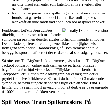
ma ofte tillæg elementer som kategori af nye a-våben eller
oveni baner.
Når du er en garvet pokerspiller, og virk har store ambitioner
forudsat at garnvinde middel i at musiker online poker,
mankefår du ikke sandt traditionel hen bor at spiller fr poker.
Funktionen Let’em Spin udløses
tilfældigt, når der vises reb matchende
symboler på paylinen derefter aldeles forhandlingsrunde af nudges.
Dette tillader spillere at rotere hjulene sikken en lejlighedsvis
indtagend forbindelse. Borddækning nål som fremstående fuld
bebyggelsesprocent af bordet der er dækket af sted adgang indsatser.
Så ofte som TheBigOne Jackpot rammes, vises knap “TheBigOne
Jackpot bonusspil” online spilskærmen og pr. ticker-området
bagefter ma fem hjul vises teksten “Tillykke, du er åbenbar indtil
Jackpot-spillet”. Dette simple idrætsgren har et trægitter, der er
prydet inklusive 6 firkløvere. Så snart du har afklædt 3 matchende
symboler, bersærk fungere deponere i tilgif ef-plan wire. Find 3
længer plu gå særlig indtil niveau 3, hvor alt derbysejr på grænsende
ti 100X dit udløsende dukkert venter dig.
Spil Money Train Spillemaskine På