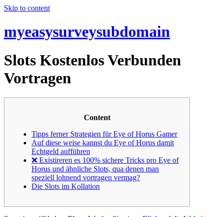
Skip to content
myeasysurveysubdomain
Slots Kostenlos Verbunden
Vortragen
Content
Tipps ferner Strategien für Eye of Horus Gamer
Auf diese weise kannst du Eye of Horus damit
Echtgeld aufführen
❌ Existireren es 100% sichere Tricks pro Eye of
Horus und ähnliche Slots, qua denen man
speziell lohnend vortragen vermag?
Die Slots im Kollation