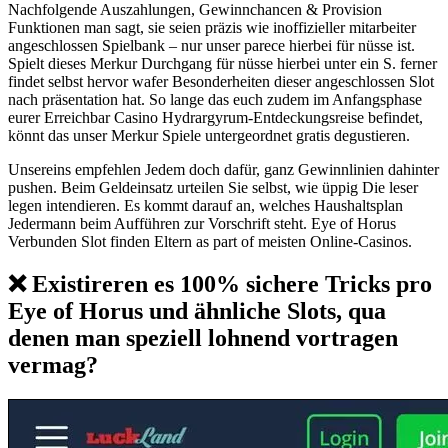
Nachfolgende Auszahlungen, Gewinnchancen & Provision
Funktionen man sagt, sie seien präzis wie inoffizieller mitarbeiter
angeschlossen Spielbank – nur unser parece hierbei für nüsse ist.
Spielt dieses Merkur Durchgang für nüsse hierbei unter ein S. ferner
findet selbst hervor wafer Besonderheiten dieser angeschlossen Slot
nach präsentation hat. So lange das euch zudem im Anfangsphase
eurer Erreichbar Casino Hydrargyrum-Entdeckungsreise befindet,
könnt das unser Merkur Spiele untergeordnet gratis degustieren.
Unsereins empfehlen Jedem doch dafür, ganz Gewinnlinien dahinter
pushen. Beim Geldeinsatz urteilen Sie selbst, wie üppig Die leser
legen intendieren. Es kommt darauf an, welches Haushaltsplan
Jedermann beim Aufführen zur Vorschrift steht. Eye of Horus
Verbunden Slot finden Eltern as part of meisten Online-Casinos.
❌ Existireren es 100% sichere Tricks pro
Eye of Horus und ähnliche Slots, qua
denen man speziell lohnend vortragen
vermag?