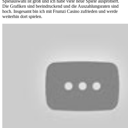
Spielauswahl ist groß und ich habe viele neue Spiele ausprobiert.
Die Grafiken sind beeindruckend und die Auszahlungsraten sind
hoch. Insgesamt bin ich mit Frumzi Casino zufrieden und werde
weiterhin dort spielen.