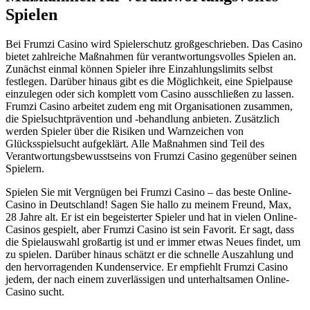
Spielen
Bei Frumzi Casino wird Spielerschutz großgeschrieben. Das Casino
bietet zahlreiche Maßnahmen für verantwortungsvolles Spielen an.
Zunächst einmal können Spieler ihre Einzahlungslimits selbst
festlegen. Darüber hinaus gibt es die Möglichkeit, eine Spielpause
einzulegen oder sich komplett vom Casino ausschließen zu lassen.
Frumzi Casino arbeitet zudem eng mit Organisationen zusammen,
die Spielsuchtprävention und -behandlung anbieten. Zusätzlich
werden Spieler über die Risiken und Warnzeichen von
Glücksspielsucht aufgeklärt. Alle Maßnahmen sind Teil des
Verantwortungsbewusstseins von Frumzi Casino gegenüber seinen
Spielern.
Spielen Sie mit Vergnügen bei Frumzi Casino – das beste Online-
Casino in Deutschland! Sagen Sie hallo zu meinem Freund, Max,
28 Jahre alt. Er ist ein begeisterter Spieler und hat in vielen Online-
Casinos gespielt, aber Frumzi Casino ist sein Favorit. Er sagt, dass
die Spielauswahl großartig ist und er immer etwas Neues findet, um
zu spielen. Darüber hinaus schätzt er die schnelle Auszahlung und
den hervorragenden Kundenservice. Er empfiehlt Frumzi Casino
jedem, der nach einem zuverlässigen und unterhaltsamen Online-
Casino sucht.