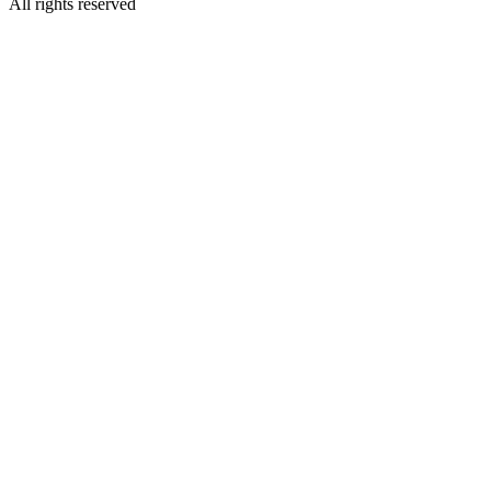
All rights reserved