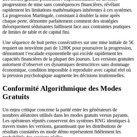
progressions de mise sans conséquences financières, révélant
rapidement les limitations mathématiques inhérentes à ces systèmes.
La progression Martingale, consistant à doubler la mise après
chaque perte, démontre parfaitement comment des stratégies
théoriquement séduisantes faillissent face aux contraintes pratiques
de limites de table et de capital fini.
Une séquence de huit pertes consécutives sur une mise initiale de 5€
requiert un neuvième pari de 1280€ pour poursuivre la progression,
démontrant l’escalade exponentielle qui excède rapidement les
capacités financières de la plupart des joueurs. Les versions gratuites
autorisent d’observer ces dynamiques destructrices sans dommage
économique, condition impossible à reproduire avec capital réel où
la pression psychologique augmente les décisions irrationnelles.
Conformité Algorithmique des Modes
Gratuits
Un enjeu critique concerne la parité entre les générateurs de
nombres aléatoires utilisés dans les modes gratuits versus payants.
Les opérateurs réputés conservent des systèmes RNG identiques à
travers toutes les versions, garantissant que les distributions de
résultats constatées en mode démo représentent fidèlement les