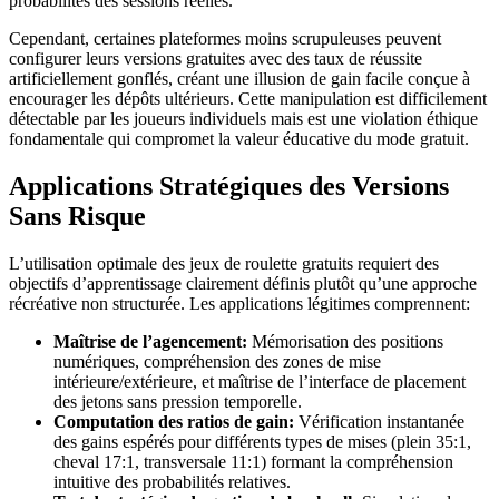
probabilités des sessions réelles.
Cependant, certaines plateformes moins scrupuleuses peuvent
configurer leurs versions gratuites avec des taux de réussite
artificiellement gonflés, créant une illusion de gain facile conçue à
encourager les dépôts ultérieurs. Cette manipulation est difficilement
détectable par les joueurs individuels mais est une violation éthique
fondamentale qui compromet la valeur éducative du mode gratuit.
Applications Stratégiques des Versions
Sans Risque
L’utilisation optimale des jeux de roulette gratuits requiert des
objectifs d’apprentissage clairement définis plutôt qu’une approche
récréative non structurée. Les applications légitimes comprennent:
Maîtrise de l’agencement:
Mémorisation des positions
numériques, compréhension des zones de mise
intérieure/extérieure, et maîtrise de l’interface de placement
des jetons sans pression temporelle.
Computation des ratios de gain:
Vérification instantanée
des gains espérés pour différents types de mises (plein 35:1,
cheval 17:1, transversale 11:1) formant la compréhension
intuitive des probabilités relatives.