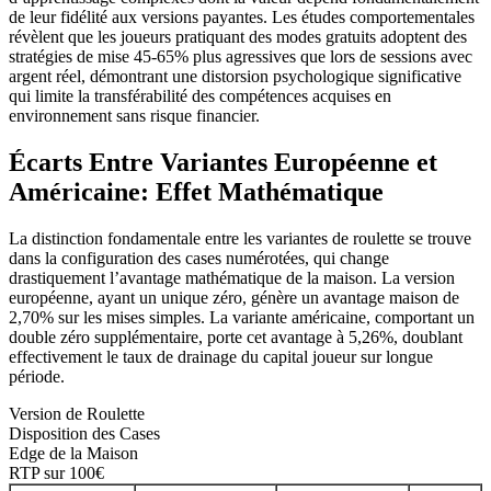
de leur fidélité aux versions payantes. Les études comportementales
révèlent que les joueurs pratiquant des modes gratuits adoptent des
stratégies de mise 45-65% plus agressives que lors de sessions avec
argent réel, démontrant une distorsion psychologique significative
qui limite la transférabilité des compétences acquises en
environnement sans risque financier.
Écarts Entre Variantes Européenne et
Américaine: Effet Mathématique
La distinction fondamentale entre les variantes de roulette se trouve
dans la configuration des cases numérotées, qui change
drastiquement l’avantage mathématique de la maison. La version
européenne, ayant un unique zéro, génère un avantage maison de
2,70% sur les mises simples. La variante américaine, comportant un
double zéro supplémentaire, porte cet avantage à 5,26%, doublant
effectivement le taux de drainage du capital joueur sur longue
période.
Version de Roulette
Disposition des Cases
Edge de la Maison
RTP sur 100€