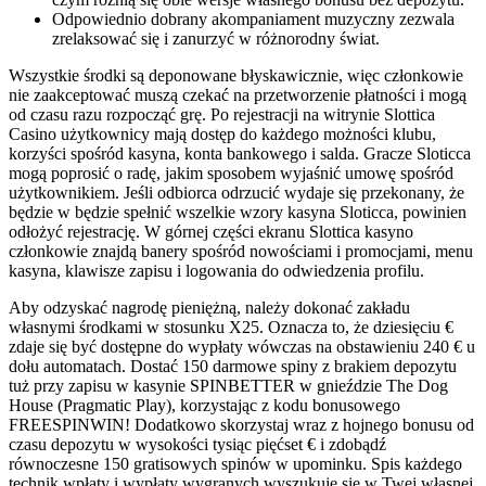
Odpowiednio dobrany akompaniament muzyczny zezwala
zrelaksować się i zanurzyć w różnorodny świat.
Wszystkie środki są deponowane błyskawicznie, więc członkowie
nie zaakceptować muszą czekać na przetworzenie płatności i mogą
od czasu razu rozpocząć grę. Po rejestracji na witrynie Slottica
Casino użytkownicy mają dostęp do każdego możności klubu,
korzyści spośród kasyna, konta bankowego i salda. Gracze Sloticca
mogą poprosić o radę, jakim sposobem wyjaśnić umowę spośród
użytkownikiem. Jeśli odbiorca odrzucić wydaje się przekonany, że
będzie w będzie spełnić wszelkie wzory kasyna Sloticca, powinien
odłożyć rejestrację. W górnej części ekranu Slottica kasyno
członkowie znajdą banery spośród nowościami i promocjami, menu
kasyna, klawisze zapisu i logowania do odwiedzenia profilu.
Aby odzyskać nagrodę pieniężną, należy dokonać zakładu
własnymi środkami w stosunku X25. Oznacza to, że dziesięciu €
zdaje się być dostępne do wypłaty wówczas na obstawieniu 240 € u
dołu automatach. Dostać 150 darmowe spiny z brakiem depozytu
tuż przy zapisu w kasynie SPINBETTER w gnieździe The Dog
House (Pragmatic Play), korzystając z kodu bonusowego
FREESPINWIN! Dodatkowo skorzystaj wraz z hojnego bonusu od
czasu depozytu w wysokości tysiąc pięćset € i zdobądź
równoczesne 150 gratisowych spinów w upominku. Spis każdego
technik wpłaty i wypłaty wygranych wyszukuje się w Twej własnej