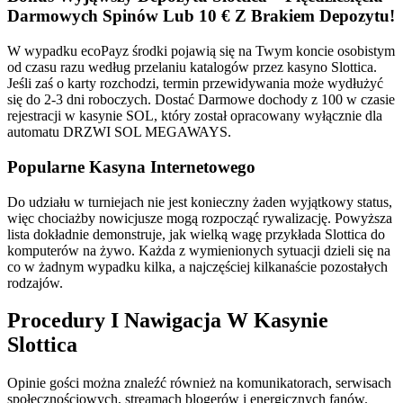
Darmowych Spinów Lub 10 € Z Brakiem Depozytu!
W wypadku ecoPayz środki pojawią się na Twym koncie osobistym
od czasu razu według przelaniu katalogów przez kasyno Slottica.
Jeśli zaś o karty rozchodzi, termin przewidywania może wydłużyć
się do 2-3 dni roboczych. Dostać Darmowe dochody z 100 w czasie
rejestracji w kasynie SOL, który został opracowany wyłącznie dla
automatu DRZWI SOL MEGAWAYS.
Popularne Kasyna Internetowego
Do udziału w turniejach nie jest konieczny żaden wyjątkowy status,
więc chociażby nowicjusze mogą rozpocząć rywalizację. Powyższa
lista dokładnie demonstruje, jak wielką wagę przykłada Slottica do
komputerów na żywo. Każda z wymienionych sytuacji dzieli się na
co w żadnym wypadku kilka, a najczęściej kilkanaście pozostałych
rodzajów.
Procedury I Nawigacja W Kasynie
Slottica
Opinie gości można znaleźć również na komunikatorach, serwisach
społecznościowych, streamach blogerów i energicznych fanów.