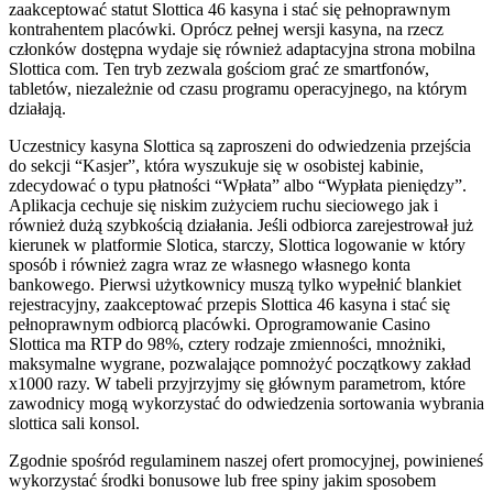
zaakceptować statut Slottica 46 kasyna i stać się pełnoprawnym
kontrahentem placówki. Oprócz pełnej wersji kasyna, na rzecz
członków dostępna wydaje się również adaptacyjna strona mobilna
Slottica com. Ten tryb zezwala gościom grać ze smartfonów,
tabletów, niezależnie od czasu programu operacyjnego, na którym
działają.
Uczestnicy kasyna Slottica są zaproszeni do odwiedzenia przejścia
do sekcji “Kasjer”, która wyszukuje się w osobistej kabinie,
zdecydować o typu płatności “Wpłata” albo “Wypłata pieniędzy”.
Aplikacja cechuje się niskim zużyciem ruchu sieciowego jak i
również dużą szybkością działania. Jeśli odbiorca zarejestrował już
kierunek w platformie Slotica, starczy, Slottica logowanie w który
sposób i również zagra wraz ze własnego własnego konta
bankowego. Pierwsi użytkownicy muszą tylko wypełnić blankiet
rejestracyjny, zaakceptować przepis Slottica 46 kasyna i stać się
pełnoprawnym odbiorcą placówki. Oprogramowanie Casino
Slottica ma RTP do 98%, cztery rodzaje zmienności, mnożniki,
maksymalne wygrane, pozwalające pomnożyć początkowy zakład
x1000 razy. W tabeli przyjrzyjmy się głównym parametrom, które
zawodnicy mogą wykorzystać do odwiedzenia sortowania wybrania
slottica sali konsol.
Zgodnie spośród regulaminem naszej ofert promocyjnej, powinieneś
wykorzystać środki bonusowe lub free spiny jakim sposobem