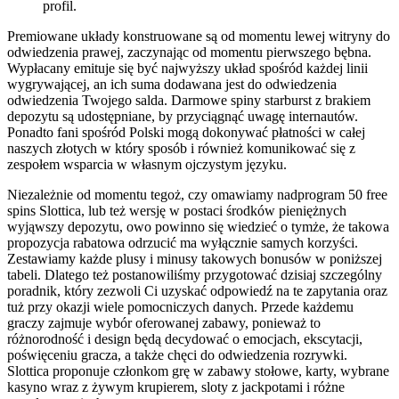
profil.
Premiowane układy konstruowane są od momentu lewej witryny do
odwiedzenia prawej, zaczynając od momentu pierwszego bębna.
Wypłacany emituje się być najwyższy układ spośród każdej linii
wygrywającej, an ich suma dodawana jest do odwiedzenia
odwiedzenia Twojego salda. Darmowe spiny starburst z brakiem
depozytu są udostępniane, by przyciągnąć uwagę internautów.
Ponadto fani spośród Polski mogą dokonywać płatności w całej
naszych złotych w który sposób i również komunikować się z
zespołem wsparcia w własnym ojczystym języku.
Niezależnie od momentu tegoż, czy omawiamy nadprogram 50 free
spins Slottica, lub też wersję w postaci środków pieniężnych
wyjąwszy depozytu, owo powinno się wiedzieć o tymże, że takowa
propozycja rabatowa odrzucić ma wyłącznie samych korzyści.
Zestawiamy każde plusy i minusy takowych bonusów w poniższej
tabeli. Dlatego też postanowiliśmy przygotować dzisiaj szczególny
poradnik, który zezwoli Ci uzyskać odpowiedź na te zapytania oraz
tuż przy okazji wiele pomocniczych danych. Przede każdemu
graczy zajmuje wybór oferowanej zabawy, ponieważ to
różnorodność i design będą decydować o emocjach, ekscytacji,
poświęceniu gracza, a także chęci do odwiedzenia rozrywki.
Slottica proponuje członkom grę w zabawy stołowe, karty, wybrane
kasyno wraz z żywym krupierem, sloty z jackpotami i różne