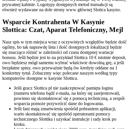
prywatnej kabinie. Logotypy dostępnych metod transakcji są
również wydawane na dole strony www głównej Slotica kasyno.
Wsparcie Kontrahenta W Kasynie
Slottica: Czat, Aparat Telefoniczny, Mejl
Nasz spis w tym miejsca wraz z oczywistych względów będzie dość
ogólny, bo tak naprawdę lista i ilość dostępnych lokalizacji będzie
się znacząco różnić w zależności od czasu dostępnej wariacje
bonusu. Jeśli będzie jest to na przykład Slottica 10 € istotnie deposit,
owo będziesz mógł samemu wybrać właściwie dowolną grę, a jeśli
bezpłatne spiny, owo przeważnie będą ów kredyty oddane na 1
konkretny tytuł. Zobaczmy więc polecane naszym według typy
komputerów dostępne w kasynie Slottica.
Jeśli gracz Slottica pl nie zaakceptować pamięta loginu
(numeru telefonu bądź e-maila, na który się zarejestrował),
powinno się skontaktować się z pomocą techniczną, a zespół
wsparcia pomoże przywrócić dane do logowania.
Jeśli fani mają zmartwienia spośród pobraniem aplikacji,
warto skontaktować się spośród operatorami pomocy
technicznego Slottika i uzyskać instrukcje i rady krok po
kroku.