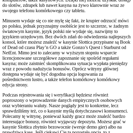
do slotów, zdrapek lub nawet kasyna na żywo klarownie wraz ze
swojego telefonu komórkowego czy tabletu.
Minusem wydaje się co nie mylę się fakt, że krupier odrzucić mówi
po polsku, jednak przyznajmy osobiście jest to szczerze, w żadnym
światowym kasynie, język polski nie wydaje się, nazwijmy to
językiem urzędowym. Bez dwóch zdań do odwiedzenia najlepszych
konsol, które możesz znaleźć w kasynie Slottica przypisane są Book
of Dead od czasu Play’n GO a także Gonzo’s Quest i Starburst od
NetEnt. Mimo jest to zalecamy w wyższym stopniu wsparcie
licencjonowane szczegółowe zapoznanie się spośród regułami
kasyna; może zaistnieć skomplikowana sytuacja wypłata pieniędzy
wraz z powodu nadużycia bonusów. Oprócz witryny głównej
dostępna wydaje się być dogodna opcja logowania za
pośrednictwem lustro, a także telefon komórkowy komórkowy
edycja strony.
Podczas rejestrowania się i weryfikacji będziesz również
poproszony o wprowadzenie danych empirycznych osobowych
oraz wybieraniu waluty. Nasze poglądy jest to konkretne, lecz
sprawdziliśmy też, co o kasynie myślą dotychczasowi konsumenci.
Polecamy tę witrynę, ponieważ każdy gracz może znaleźć bardzo
interesujące bonusy, również wyjąwszy depozytu. Możesz grać w
kasynie Slottica zbytnio bezowocnie (wersje demo gier) albo na
prawdziwą kasę. Jeśli ciekawi Cię ta pozostała opcja, to z