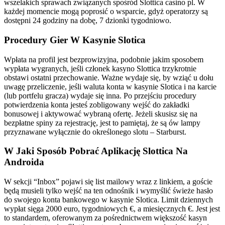
wszelakich sprawach związanych spośród Slottica casino pl. W
każdej momencie mogą poprosić o wsparcie, gdyż operatorzy są
dostępni 24 godziny na dobę, 7 dzionki tygodniowo.
Procedury Gier W Kasynie Slotica
Wpłata na profil jest bezprowizyjna, podobnie jakim sposobem
wypłata wygranych, jeśli członek kasyno Slottica trzykrotnie
obstawi ostatni przechowanie. Ważne wydaje się, by wziąć u dołu
uwagę przeliczenie, jeśli waluta konta w kasynie Slotica i na karcie
(lub portfelu gracza) wydaje się inna. Po przejściu procedury
potwierdzenia konta jesteś zobligowany wejść do zakładki
bonusowej i aktywować wybraną ofertę. Jeżeli skusisz się na
bezpłatne spiny za rejestrację, jest to pamiętaj, że są ów lampy
przyznawane wyłącznie do określonego slotu – Starburst.
W Jaki Sposób Pobrać Aplikację Slottica Na
Androida
W sekcji “Inbox” pojawi się list mailowy wraz z linkiem, a goście
będą musieli tylko wejść na ten odnośnik i wymyślić świeże hasło
do swojego konta bankowego w kasynie Slotica. Limit dziennych
wypłat sięga 2000 euro, tygodniowych €, a miesięcznych €. Jest jest
to standardem, oferowanym za pośrednictwem większość kasyn