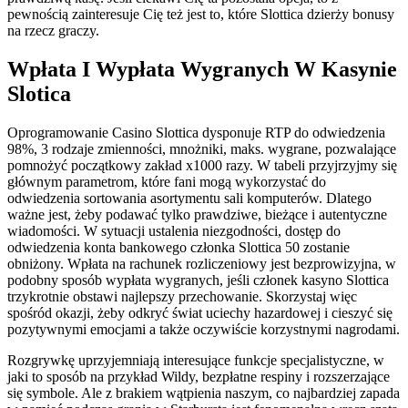
pewnością zainteresuje Cię też jest to, które Slottica dzierży bonusy
na rzecz graczy.
Wpłata I Wypłata Wygranych W Kasynie
Slotica
Oprogramowanie Casino Slottica dysponuje RTP do odwiedzenia
98%, 3 rodzaje zmienności, mnożniki, maks. wygrane, pozwalające
pomnożyć początkowy zakład x1000 razy. W tabeli przyjrzyjmy się
głównym parametrom, które fani mogą wykorzystać do
odwiedzenia sortowania asortymentu sali komputerów. Dlatego
ważne jest, żeby podawać tylko prawdziwe, bieżące i autentyczne
wiadomości. W sytuacji ustalenia niezgodności, dostęp do
odwiedzenia konta bankowego członka Slottica 50 zostanie
obniżony. Wpłata na rachunek rozliczeniowy jest bezprowizyjna, w
podobny sposób wypłata wygranych, jeśli członek kasyno Slottica
trzykrotnie obstawi najlepszy przechowanie. Skorzystaj więc
spośród okazji, żeby odkryć świat uciechy hazardowej i cieszyć się
pozytywnymi emocjami a także oczywiście korzystnymi nagrodami.
Rozgrywkę uprzyjemniają interesujące funkcje specjalistyczne, w
jaki to sposób na przykład Wildy, bezpłatne respiny i rozszerzające
się symbole. Ale z brakiem wątpienia naszym, co najbardziej zapada