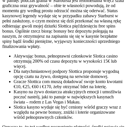
w pamięć podczas grania w Starbursta jest fenomenalna wręcz szata
graficzna oraz grywalność – obie te własności powodują, że od
momentu gry według prostu odrzucić można się oderwać. Status
kasynowej legendy wydaje się w przypadku zabawy Starburst w
pełni zasłużony, o czym możesz się dziś przekonać na własną rękę
odbierając gwoli mojej dziurki Slottica pięćdziesięciu free spins
bonus. Ogólnie rzecz biorąc bonusy bez depozytu polegają na
naszym, że otrzymujesz na zapisaniu się się w kasynie bezpłatne
spiny bądź środki pieniężne, wyjąwszy konieczności uprzedniego
finalizowania wpłaty.
Aktywując bonus, pełnoprawni członkowie Slotica casino
otrzymują 200% od czasu depozytu w wysokości 15€ lub
więcej.
Dla natychmiastowej podpory Slottica proponuje wygodną
opcję czatu na żywo, dostępną na serwisie domowej.
Gracze Slottica com muszą doładować swoje konto kwotami
€10, €25, €60 i €170, żeby otrzymać bilet na loterię.
Kasyno na żywo dostarcza atrakcyjnych emocji i umożliwia
poczuć nastrój, jaki to panuje w największych kasynach
świata – rodem z Las Vegas i Makau.
Slotica kasyno wydaje się być ceniony wśród graczy wraz z
względu na pewne bonusy, zniżki i loterie organizowane
wśród pełnoprawnych członków.
Oznacza to, że tuż według poczynieniu płatności, środki pojawią się